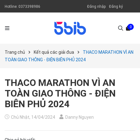
Hotline:
0373398986
Đăng nhập
Đăng ký
0
Trang chủ
Kết quả các giải đua
THACO MARATHON VÌ AN
TOÀN GIAO THÔNG - ĐIỆN BIÊN PHỦ 2024
THACO MARATHON VÌ AN
TOÀN GIAO THÔNG - ĐIỆN
BIÊN PHỦ 2024
Chủ Nhật, 14/04/2024
Danny Nguyen